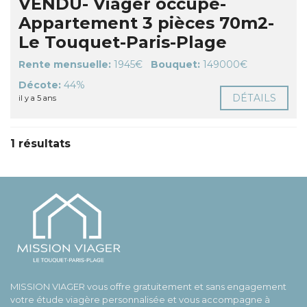
VENDU- Viager occupé-
Appartement 3 pièces 70m2-
Le Touquet-Paris-Plage
Rente mensuelle:
1945€
Bouquet:
149000€
Décote:
44%
DÉTAILS
il y a 5 ans
1 résultats
MISSION VIAGER vous offre gratuitement et sans engagement
votre étude viagère personnalisée et vous accompagne à