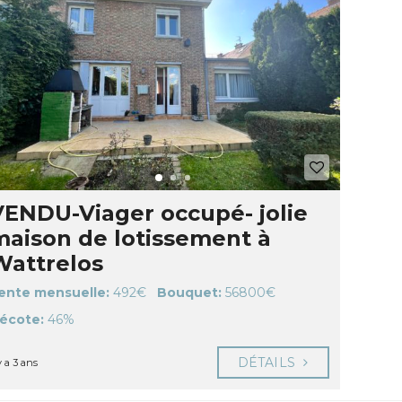
VENDU-Viager occupé- jolie
maison de lotissement à
Wattrelos
ente mensuelle:
492€
Bouquet:
56800€
écote:
46%
DÉTAILS
 y a 3 ans