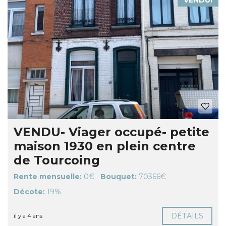
VENDU!
VENDU- Viager occupé- petite
maison 1930 en plein centre
de Tourcoing
Rente mensuelle:
0€
Bouquet:
70366€
Décote:
19%
DÉTAILS
il y a 4 ans