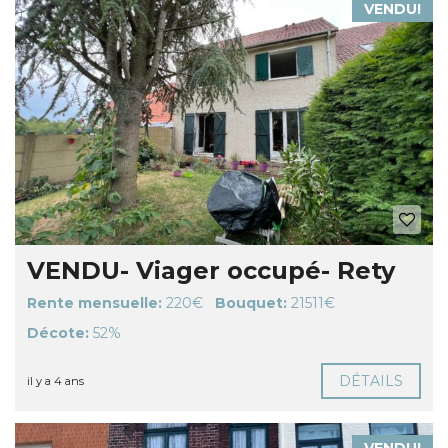
VENDU!
VENDU- Viager occupé- Rety
Rente mensuelle:
220€
Bouquet:
21511€
Décote:
52%
DÉTAILS
il y a 4 ans