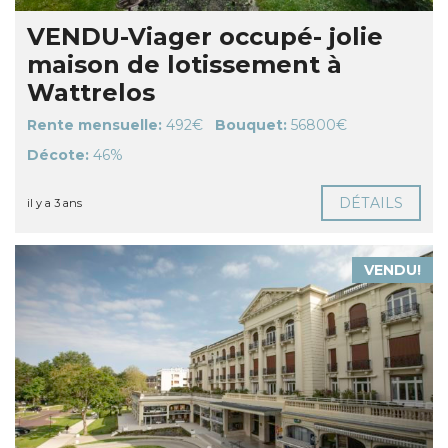
VENDU-Viager occupé- jolie
maison de lotissement à
Wattrelos
Rente mensuelle:
492€
Bouquet:
56800€
Décote:
46%
DÉTAILS
il y a 3 ans
VENDU!