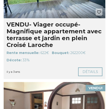
VENDU- Viager occupé-
Magnifique appartement avec
terrasse et jardin en plein
Croisé Laroche
Rente mensuelle:
622€
Bouquet:
262200€
Décote:
33%
DÉTAILS
il y a 3 ans
VENDU!