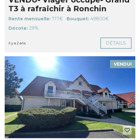
T3 à rafraîchir à Ronchin
Rente mensuelle:
717€
Bouquet:
49800€
Décote:
29%
DÉTAILS
il y a 2 ans
VENDU!