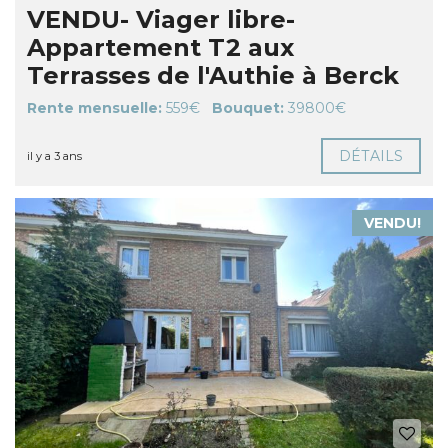
VENDU- Viager libre-
Appartement T2 aux
Terrasses de l'Authie à Berck
Rente mensuelle:
559€
Bouquet:
39800€
DÉTAILS
il y a 3 ans
VENDU!