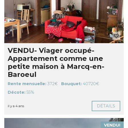
VENDU- Viager occupé-
Appartement comme une
petite maison à Marcq-en-
Baroeul
Rente mensuelle:
372€
Bouquet:
40720€
Décote:
55%
DÉTAILS
il y a 4 ans
VENDU!