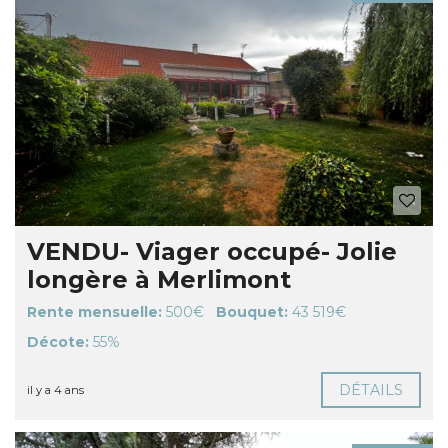
VENDU- Viager occupé- Jolie
longère à Merlimont
Rente mensuelle:
500€
Bouquet:
43 519€
Décote:
55%
DÉTAILS
il y a 4 ans