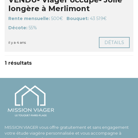
longère à Merlimont
Rente mensuelle:
500€
Bouquet:
43 519€
Décote:
55%
DÉTAILS
il y a 4 ans
1 résultats
MISSION VIAGER vous offre gratuitement et sans engagement
votre étude viagère personnalisée et vous accompagne à