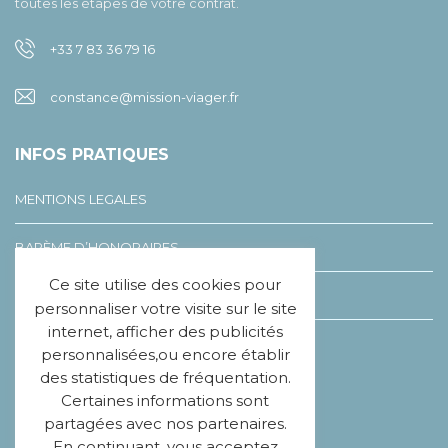
toutes les étapes de votre contrat.
+33 7 83 36 79 16
constance@mission-viager.fr
INFOS PRATIQUES
MENTIONS LEGALES
BARÈME D’HONORAIRES
Ce site utilise des cookies pour
LEXIQUE DU VIAGER
personnaliser votre visite sur le site
internet, afficher des publicités
CHARTE ÉTHIQUE
personnalisées,ou encore établir
des statistiques de fréquentation.
Certaines informations sont
SUIVEZ-NOUS
partagées avec nos partenaires.
En continuant, vous acceptez