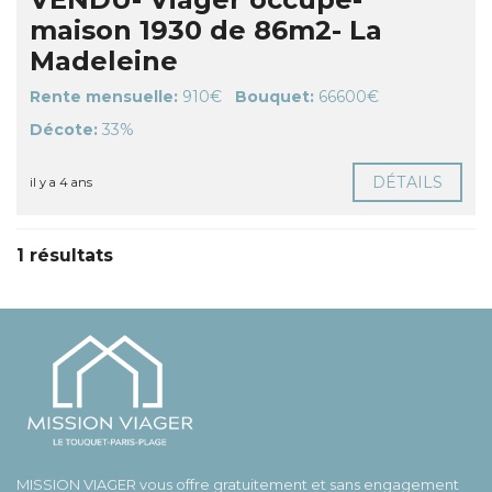
maison 1930 de 86m2- La
Madeleine
Rente mensuelle:
910€
Bouquet:
66600€
Décote:
33%
DÉTAILS
il y a 4 ans
1 résultats
MISSION VIAGER vous offre gratuitement et sans engagement