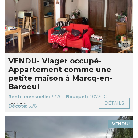
VENDU- Viager occupé-
Appartement comme une
petite maison à Marcq-en-
Baroeul
Rente mensuelle:
372€
Bouquet:
40720€
DÉTAILS
il y a 4 ans
Décote:
55%
VENDU!