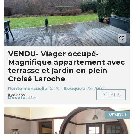
VENDU- Viager occupé-
Magnifique appartement avec
terrasse et jardin en plein
Croisé Laroche
Rente mensuelle:
622€
Bouquet:
262200€
DÉTAILS
il y a 3 ans
Décote:
33%
VENDU!