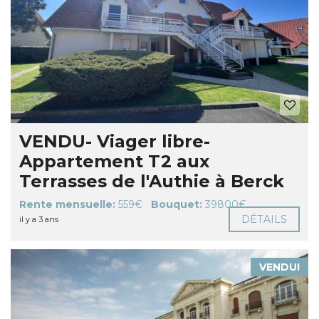
VENDU- Viager libre-
Appartement T2 aux
Terrasses de l'Authie à Berck
Rente mensuelle:
559€
Bouquet:
39800€
DÉTAILS
il y a 3 ans
VENDU!