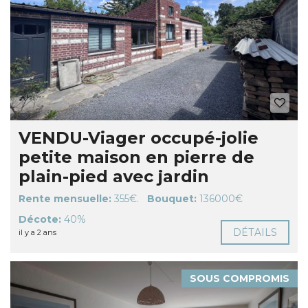
VENDU-Viager occupé-jolie
petite maison en pierre de
plain-pied avec jardin
Rente mensuelle:
355€.
Bouquet:
136000€
Décote:
40%
DÉTAILS
il y a 2 ans
SOUS COMPROMIS