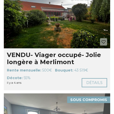
VENDU- Viager occupé- Jolie
longère à Merlimont
Rente mensuelle:
500€
Bouquet:
43 519€
Décote:
55%
DÉTAILS
il y a 4 ans
SOUS COMPROMIS