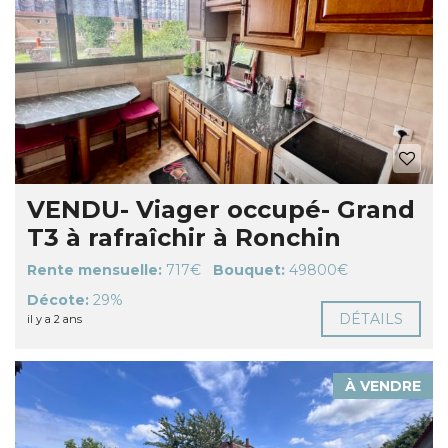
VENDU- Viager occupé- Grand
T3 à rafraîchir à Ronchin
Rente mensuelle:
717€
Bouquet:
49800€
Décote:
29%
DÉTAILS
il y a 2 ans
À VENDRE