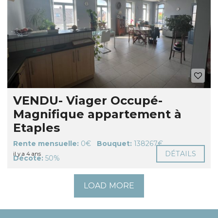
VENDU- Viager Occupé-
Magnifique appartement à
Etaples
Rente mensuelle:
0€
Bouquet:
138267€
DÉTAILS
il y a 4 ans
Décote:
50%
LOAD MORE