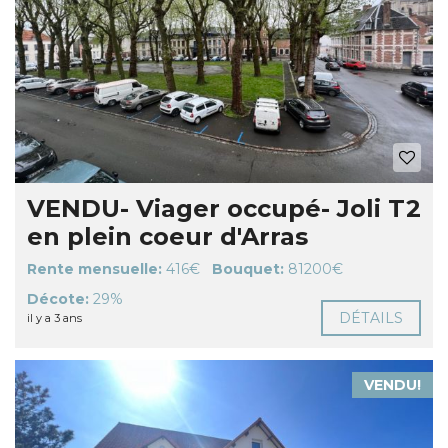
VENDU- Viager occupé- Joli T2
en plein coeur d'Arras
Rente mensuelle:
416€
Bouquet:
81200€
Décote:
29%
DÉTAILS
il y a 3 ans
VENDU!