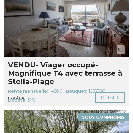
VENDU- Viager occupé-
Magnifique T4 avec terrasse à
Stella-Plage
Rente mensuelle:
1420€
Bouquet:
125550€
DÉTAILS
il y a 3 ans
Décote:
31%
SOUS COMPROMIS