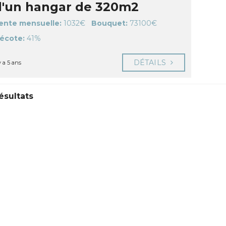
d'un hangar de 320m2
ente mensuelle:
1032€
Bouquet:
73100€
écote:
41%
DÉTAILS
 y a 5 ans
ésultats