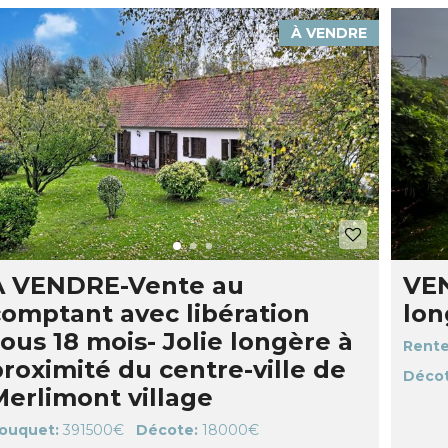
À VENDRE
A VENDRE-Vente au
VEN
comptant avec libération
lon
ous 18 mois- Jolie longère à
Rente
roximité du centre-ville de
Décot
Merlimont village
ouquet:
391500€
Décote:
18000€