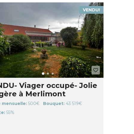
VENDU!
DU- Viager occupé- Jolie
gère à Merlimont
 mensuelle:
500€
Bouquet:
43 519€
e:
55%