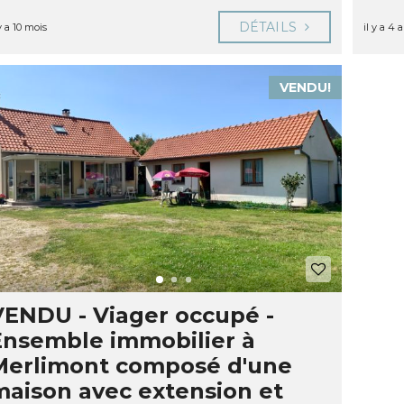
DÉTAILS
 y a 10 mois
il y a 4 
VENDU!
VENDU - Viager occupé -
Ensemble immobilier à
Merlimont composé d'une
maison avec extension et