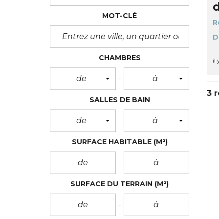
MOT-CLÉ
R
D
CHAMBRES
il
de
à
3 r
SALLES DE BAIN
de
à
SURFACE HABITABLE
(M²)
SURFACE DU TERRAIN
(M²)