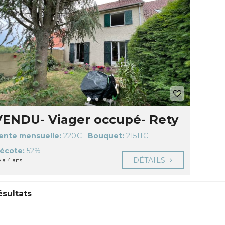
VENDU- Viager occupé- Rety
ente mensuelle:
220€
Bouquet:
21511€
écote:
52%
DÉTAILS
 y a 4 ans
ésultats