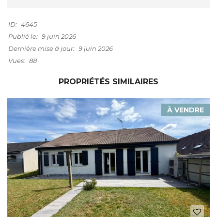
ID:
4645
Publié le:
9 juin 2026
Dernière mise à jour:
9 juin 2026
Vues:
88
PROPRIÉTÉS SIMILAIRES
À VENDRE