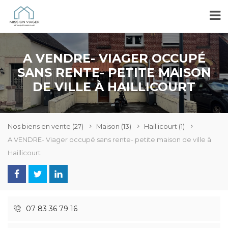
A VENDRE- VIAGER OCCUPÉ
SANS RENTE- PETITE MAISON
DE VILLE À HAILLICOURT
Nos biens en vente
(27)
Maison
(13)
Haillicourt
(1)
A VENDRE- Viager occupé sans rente- petite maison de ville à
Haillicourt
07 83 36 79 16