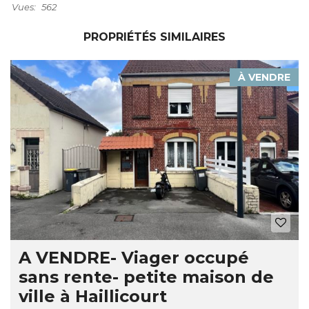
Vues:
562
R
R
PROPRIÉTÉS SIMILAIRES
E
À VENDRE
A VENDRE- Viager occupé
sans rente- petite maison de
ville à Haillicourt