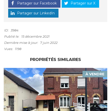
Partager sur Facebook
Partager sur X
Partager sur LinkedIn
ID:
3984
Publié le:
15 décembre 2021
Dernière mise à jour:
7 juin 2022
Vues:
1198
PROPRIÉTÉS SIMILAIRES
À VENDRE