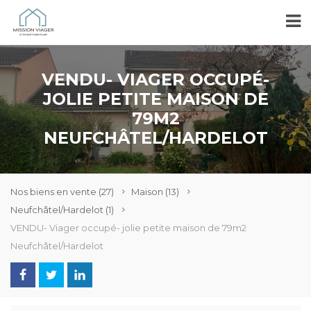
VENDU- VIAGER OCCUPÉ-
JOLIE PETITE MAISON DE
79M2
NEUFCHÂTEL/HARDELOT
Nos biens en vente
(27)
Maison
(13)
Neufchâtel/Hardelot
(1)
VENDU- Viager occupé- jolie petite maison de 79m2
Neufchâtel/Hardelot