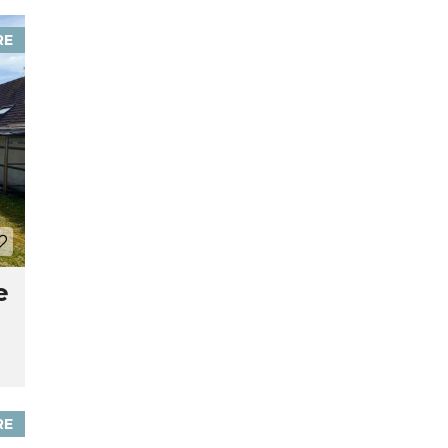
RE
e
RE