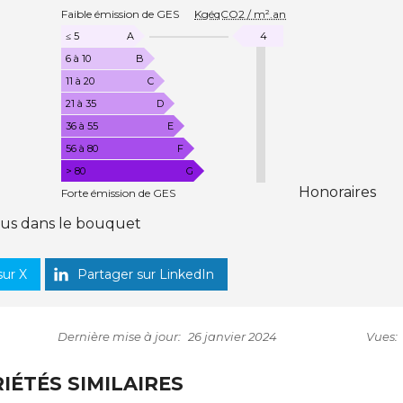
E
Faible émission de GES
KgéqCO2 / m².an
M
I
K
≤ 5
A
4
S
g
6 à 10
B
S
é
11 à 20
C
I
q
21 à 35
D
O
C
N
36 à 55
E
D
O
56 à 80
F
E
2
> 80
G
G
/
Honoraires
Forte émission de GES
A
m
Z
clus dans le bouquet
²
À
E
.
F
sur X
Partager sur LinkedIn
a
F
n
E
T
Dernière mise à jour:
26 janvier 2024
Vues:
D
E
S
IÉTÉS SIMILAIRES
E