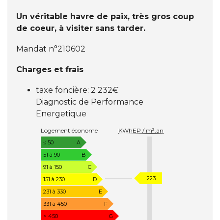
Un véritable havre de paix, très gros coup
de coeur, à visiter sans tarder.
Mandat n°210602
Charges et frais
taxe foncière: 2 232€
Diagnostic de Performance
Energetique
D
Logement économe
KWhEP / m².an
I
A
≤ 50
A
G
51 à 90
B
N
91 à 150
C
O
K
223
151 à 230
D
S
W
T
231 à 330
E
I
h
331 à 450
F
C
E
> 450
G