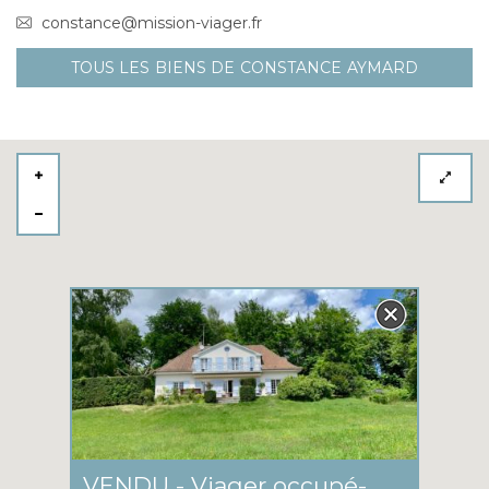
constance@mission-viager.fr
TOUS LES BIENS DE CONSTANCE AYMARD
VENDU - Viager occupé- Magnifique maison de 266m2 sur une propriété d'1 hectare 350 à Montigny-sur-Loing