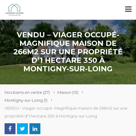
VENDU – VIAGER OCCUPÉ-
MAGNIFIQUE MAISON DE
266M2 SUR UNE PROPRIÉTÉ
D’1 HECTARE 350 À
MONTIGNY-SUR-LOING
Nos biens en vente
(27)
Maison
(13)
Montigny-sur-Loing
(1)
VENDU - Viager occupé- Magnifique maison de 266m2 sur une
propriété d'1 hectare 350 à Montigny-sur-Loing